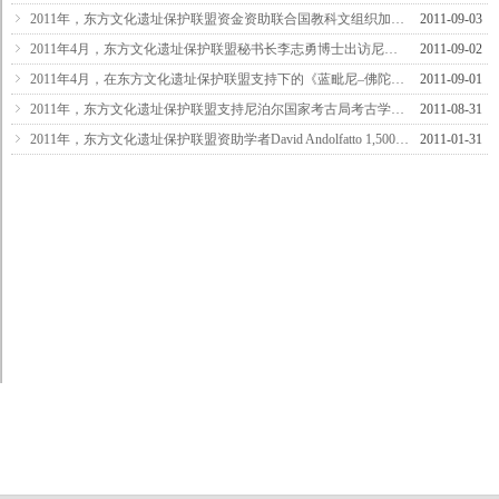
ꁇ
2011年，东方文化遗址保护联盟资金资助联合国教科文组织加德满都办公室《蓝毗尼环境影响研究》和《蓝毗尼圣园研究》项目
2011-09-03
ꁇ
2011年4月，东方文化遗址保护联盟秘书长李志勇博士出访尼泊尔
2011-09-02
ꁇ
2011年4月，在东方文化遗址保护联盟支持下的《蓝毗尼–佛陀诞生地》摄影集进展顺利
2011-09-01
ꁇ
2011年，东方文化遗址保护联盟支持尼泊尔国家考古局考古学家在参加在英国杜汉大学的考古国际研习营
2011-08-31
ꁇ
2011年，东方文化遗址保护联盟资助学者David Andolfatto 1,500欧元，以完成在加德满都佛教遗址的实地勘踏和研究工作
2011-01-31