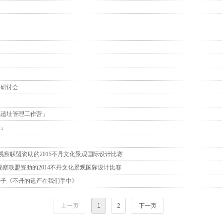
」研讨会
化遗址管理工作营」
营」
视察联盟资助的2015不丹文化景观国际设计比赛
察联盟资助的2014不丹文化景观国际设计比赛
册子《不丹的遗产在我们手中》
上一页
1
2
下一页